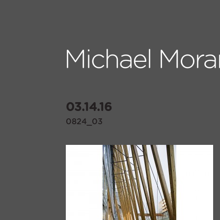
03.14.16
0824_03