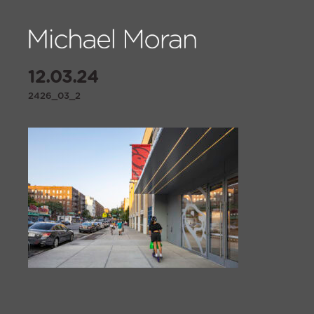
12.03.24
2426_03_2