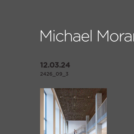
12.03.24
2426_09_3