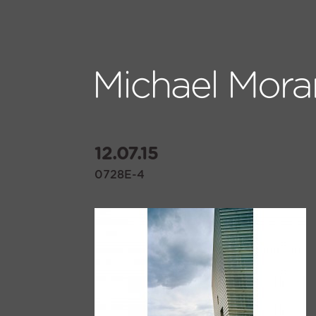
12.07.15
0728E-4